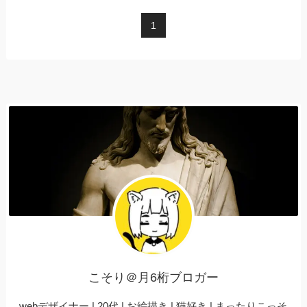
1
こそり＠月6桁ブロガー
webデザイナー | 20代 | お絵描き | 猫好き | まったりこっそ